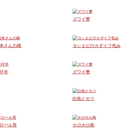
ズワイ蟹
本さんの桃
ヨシエビのカダイフ包み
仔羊
ズワイ蟹
白魚とセリ
ロール茸
ホロホロ鳥