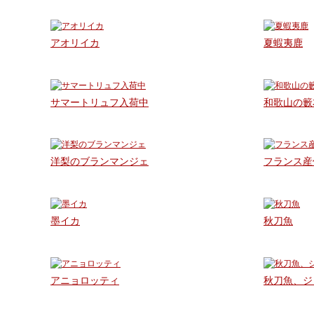
ブ
ロ
アオリイカ
夏蝦夷鹿
グ
サマートリュフ入荷中
和歌山の籔
個
室
洋梨のブランマンジェ
フランス産
墨イカ
秋刀魚
アニョロッティ
秋刀魚、ジ