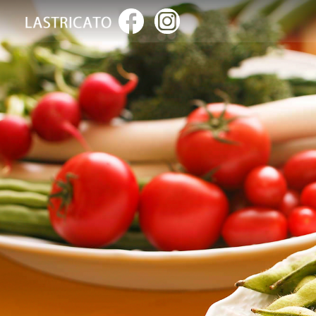
ト
ッ
プ
ペ
ー
ジ
お
料