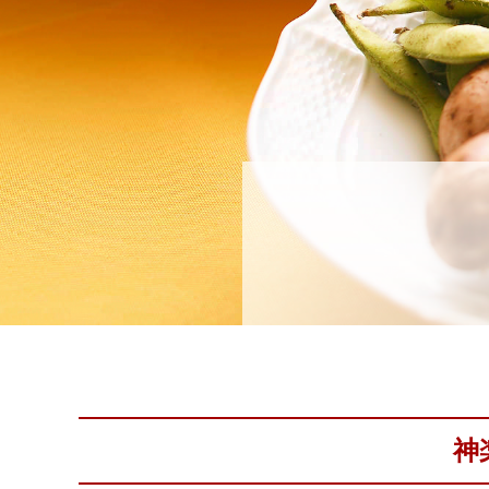
理
プ
ラ
ン
ご
予
約
状
況
神